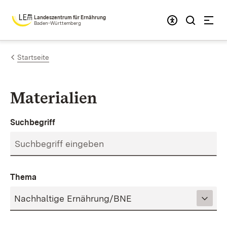
Zum Inhalt springen
Landeszentrum für Ernährung
Baden-Württemberg
Startseite
Materialien
Suchbegriff
Thema