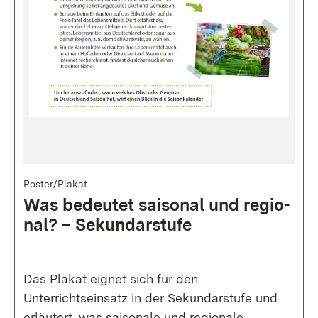
Bild
Poster/Plakat
Was be­deu­tet sai­so­nal und re­gio­
nal? – Se­kun­dar­stu­fe
Das Plakat eignet sich für den
Unterrichtseinsatz in der Sekundarstufe und
erläutert, was saisonale und regionale