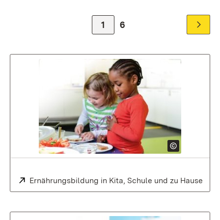
Zur Seite
1
Zur Seite
6
Zur nä
Extern:
Ernährungsbildung in Kita, Schule und zu Hause