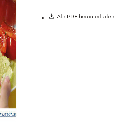
Download:
Als PDF herunterladen
(Öffnet i