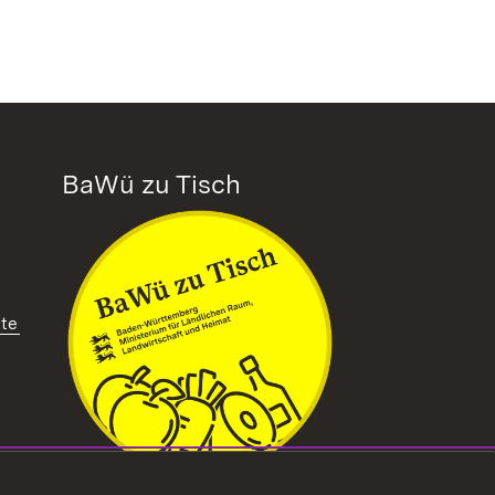
BaWü zu Tisch
tte
ffnet in neuem Fenster)