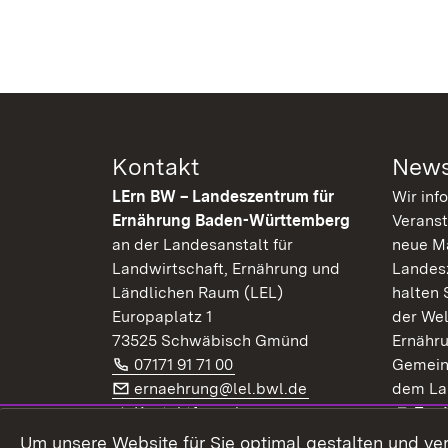
Kontakt
News
LErn BW – Landeszentrum für
Wir inf
Ernährung Baden-Württemberg
Veranst
an der Landesanstalt für
neue Ma
Landwirtschaft, Ernährung und
Landes
Ländlichen Raum (LEL)
halten 
Europaplatz 1
der Wel
73525 Schwäbisch Gmünd
Ernähr
Telefon:
(Öffnet in neuem Fenster)
07171 91 71 00
Gemein
E-Mail:
(Öffnet in neuem F
ernaehrung@lel.bwl.de
dem La
Exte
Kontaktformular
Zur
Extern:
(Öffnet in neuem Fenster)
LinkedIn
News
Um unsere Website für Sie optimal gestalten und ve