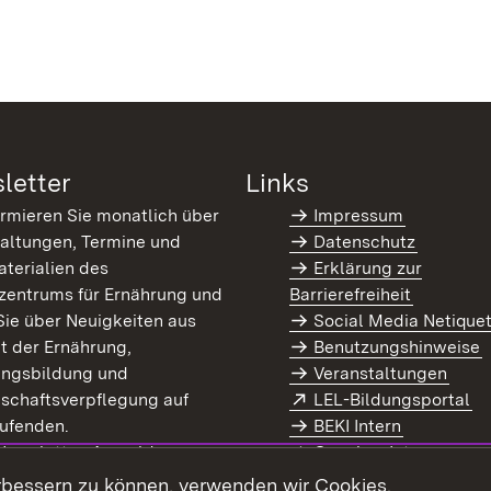
letter
Links
ormieren Sie monatlich über
Impressum
altungen, Termine und
Datenschutz
terialien des
Erklärung zur
zentrums für Ernährung und
Barrierefreiheit
Sie über Neuigkeiten aus
Social Media Netique
t der Ernährung,
Benutzungshinweise
ungsbildung und
Veranstaltungen
Extern:
(Ö
schaftsverpflegung auf
LEL-Bildungsportal
enster)
ufenden.
BEKI Intern
rn:
(Öffnet in neuem Fenster)
 Newsletter-Anmeldung
Coaches Intern
letter-Archiv
Intranet
rbessern zu können, verwenden wir Cookies.