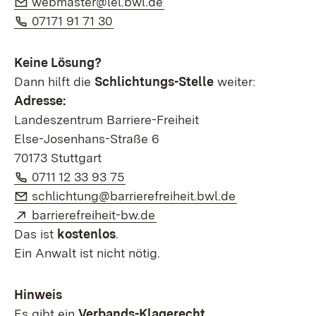
webmaster@lel.bwl.de
Telefon:
(Öffnet in neuem Fenster)
07171 91 71 30
Keine Lösung?
Dann hilft die
Schlichtungs-Stelle
weiter:
Adresse:
Landeszentrum Barriere-Freiheit
Else-Josenhans-Straße 6
70173 Stuttgart
Telefon:
(Öffnet in neuem Fenster)
0711 12 33 93 75
E-Mail:
(Öffnet in ne
schlichtung@barrierefreiheit.bwl.de
Extern:
(Öffnet in neuem Fenster)
barrierefreiheit-bw.de
Das ist
kostenlos
.
Ein Anwalt ist nicht nötig.
Hinweis
Es gibt ein
Verbands-Klagerecht
.