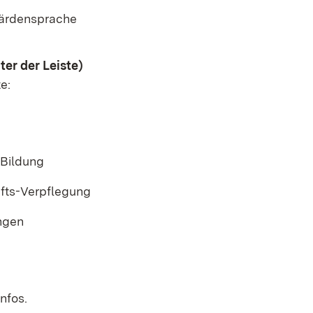
ärdensprache
er der Leiste)
e:
Bildung
fts-Verpflegung
ngen
nfos.