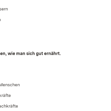
sern
n
sen, wie man sich gut ernährt.
 Menschen
kräfte
achkräfte