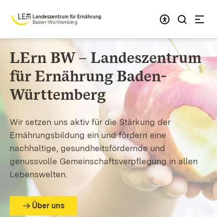
Zum Inhalt springen
Landeszentrum für Ernährung
Baden-Württemberg
LErn BW – Landes­zentrum
für Ernährung
Baden-
Württemberg
Wir setzen uns aktiv für die Stärkung der
Ernährungsbildung ein und fördern eine
nachhaltige, gesundheitsfördernde und
genussvolle Gemeinschaftsverpflegung in allen
Lebenswelten.
Über uns