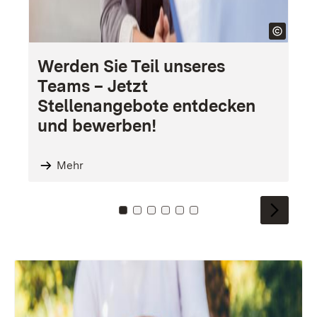
Werden Sie Teil unseres
P
Teams – Jetzt
E
Stellenangebote entdecken
f
und bewerben!
f
Mehr
Zu Kachel: 0
Zu Kachel: 1
Zu Kachel: 2
Zu Kachel: 3
Zu Kachel: 4
Zu Kachel: 5