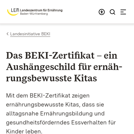
Zum Inhalt springen
Landeszentrum für Ernährung
Baden-Württemberg
Landesinitiative BEKI
Das BEKI-Zer­ti­fi­kat – ein
Aus­hän­ge­schild für er­näh­
rungs­be­wus­ste Kitas
Mit dem BEKI-Zertifikat zeigen
ernährungsbewusste Kitas, dass sie
alltagsnahe Ernährungsbildung und
gesundheitsförderndes Essverhalten für
Kinder leben.