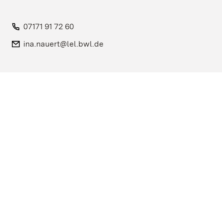
Telefon:
07171 91 72 60
E-Mail:
ina.nauert@lel.bwl.de