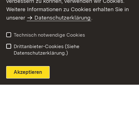
verbessern zu können, verwenden wir Cookies.
Themenübersicht
Weitere Informationen zu Cookies erhalten Sie in
unserer
Datenschutzerklärung
.
Technisch notwendige Cookies
Einloggen
Seite drucken
Drittanbieter-Cookies (Siehe
Datenschutzerklärung.)
Akzeptieren