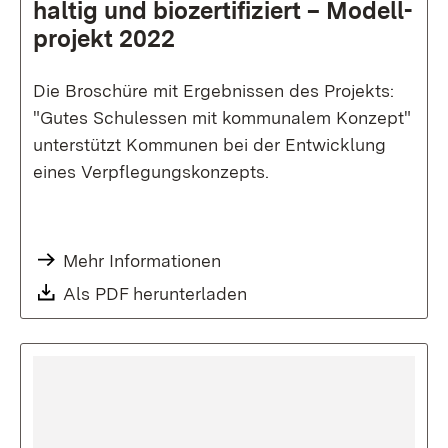
haltig und bio­zertifi­ziert – Modell­
projekt 2022
Die Broschüre mit Ergebnissen des Projekts:
"Gutes Schulessen mit kommunalem Konzept"
unterstützt Kommunen bei der Entwicklung
eines Verpflegungskonzepts.
Mehr Informationen
Download:
Als PDF herunterladen
(Öffnet in neuem Fenste