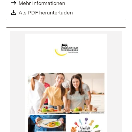
Mehr Informationen
Download:
Als PDF herunterladen
(Öffnet in neuem Fenste