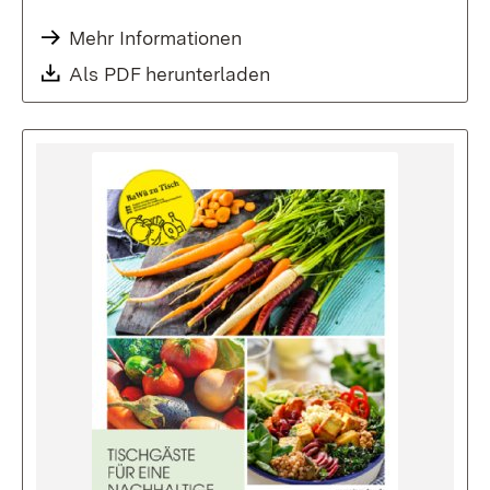
Mehr Informationen
Download:
Als PDF herunterladen
(Öffnet in neuem Fenste