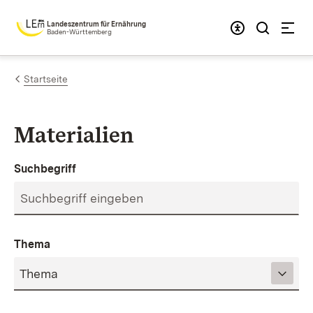
Zum Inhalt springen
Landeszentrum für Ernährung
Baden-Württemberg
Startseite
Materialien
Suchbegriff
Thema