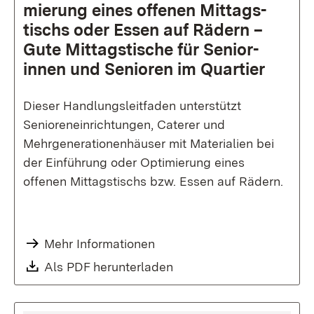
mie­rung ei­nes off­en­en Mit­tags­
tischs oder Es­sen auf Rä­dern –
Gute Mittags­tische für Senior­
innen und Senioren im Quar­tier
Dieser Handlungsleitfaden unterstützt
Senioreneinrichtungen, Caterer und
Mehrgenerationenhäuser mit Materialien bei
der Einführung oder Optimierung eines
offenen Mittagstischs bzw. Essen auf Rädern.
Mehr Informationen
Download:
Als PDF herunterladen
(Öffnet in neuem Fenste