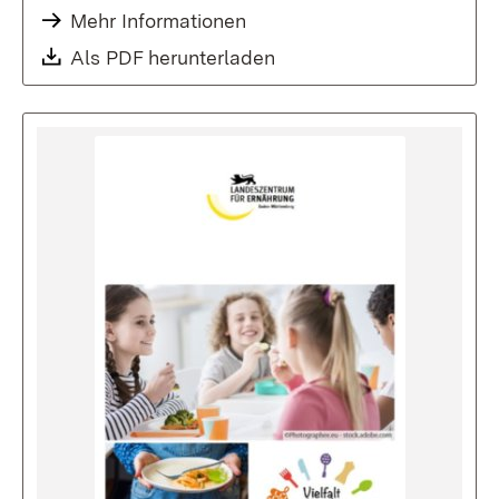
Mehr Informationen
Download:
Als PDF herunterladen
(Öffnet in neuem Fenste