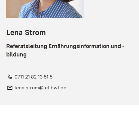
Lena Strom
Referatsleitung Ernährungsinformation und -
bildung
Telefon:
0711 21 82 13 51 5
E-Mail:
lena.strom@lel.bwl.de