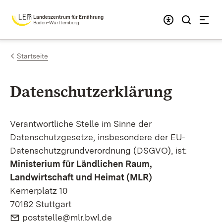
Zum Inhalt springen
Landeszentrum für Ernährung
Baden-Württemberg
Startseite
Datenschutzerklärung
Verantwortliche Stelle im Sinne der
Datenschutzgesetze, insbesondere der EU-
Datenschutzgrundverordnung (DSGVO), ist:
Ministerium für Ländlichen Raum,
Landwirtschaft und Heimat (MLR)
Kernerplatz 10
70182 Stuttgart
E-Mail:
(Öffnet in neuem Fenster)
poststelle@mlr.bwl.de