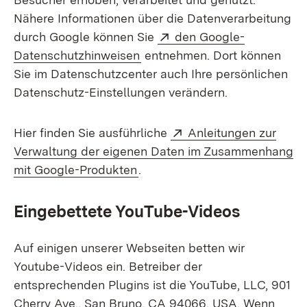
Nähere Informationen über die Datenverarbeitung
Extern:
durch Google können Sie
den Google-
(Öffnet in neuem Fenster)
Datenschutzhinweisen
entnehmen. Dort können
Sie im Datenschutzcenter auch Ihre persönlichen
Datenschutz-Einstellungen verändern.
Extern:
Hier finden Sie ausführliche
Anleitungen zur
Verwaltung der eigenen Daten im Zusammenhang
(Öffnet in neuem Fenster)
mit Google-Produkten
.
Eingebettete YouTube-Videos
Auf einigen unserer Webseiten betten wir
Youtube-Videos ein. Betreiber der
entsprechenden Plugins ist die YouTube, LLC, 901
Cherry Ave., San Bruno, CA 94066, USA. Wenn