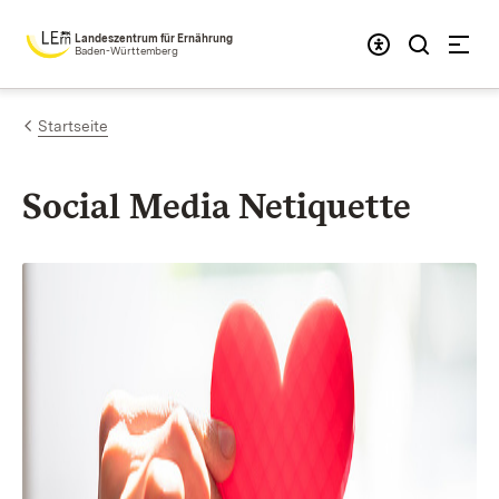
Zum Inhalt springen
Landeszentrum für Ernährung
Baden-Württemberg
Startseite
Social Media Netiquette