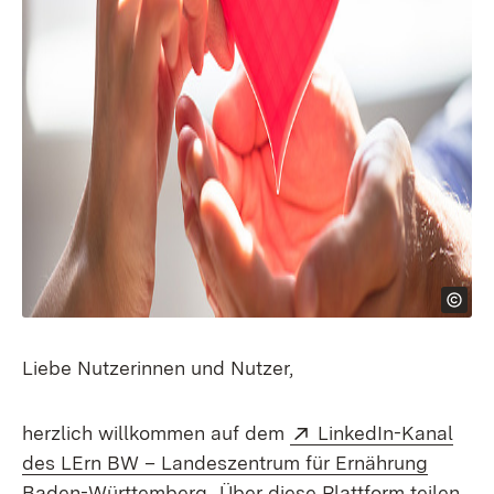
Liebe Nutzerinnen und Nutzer,
Extern:
herzlich willkommen auf dem
LinkedIn-Kanal
des LErn BW ­­­– Landeszentrum für Ernährung
(Öffnet in neuem Fenster)
Baden-Württemberg
. Über diese Plattform teilen