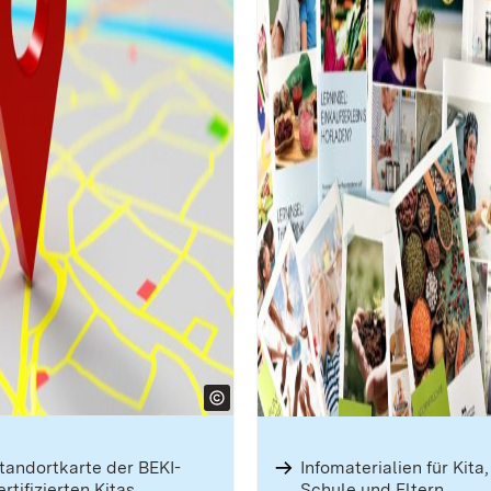
tandort­karte der BEKI-
Infomate­rialien für Kita,
ertifi­zierten Kitas
Schule und Eltern