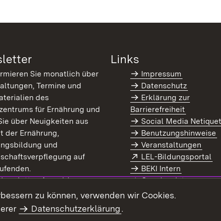
letter
Links
ormieren Sie monatlich über
Impressum
altungen, Termine und
Datenschutz
terialien des
Erklärung zur
zentrums für Ernährung und
Barrierefreiheit
Sie über Neuigkeiten aus
Social Media Netique
t der Ernährung,
Benutzungshinweise
ungsbildung und
Veranstaltungen
Extern:
(Ö
schaftsverpflegung auf
LEL-Bildungsportal
enster)
ufenden.
BEKI Intern
rn:
(Öffnet in neuem Fenster)
 Newsletter-Anmeldung
Coaches Intern
letter-Archiv
Intranet
rbessern zu können, verwenden wir Cookies.
serer
Datenschutzerklärung
.