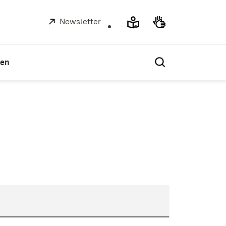
Extern:
Newsletter
(Öffnet in neuem Fenster)
ien