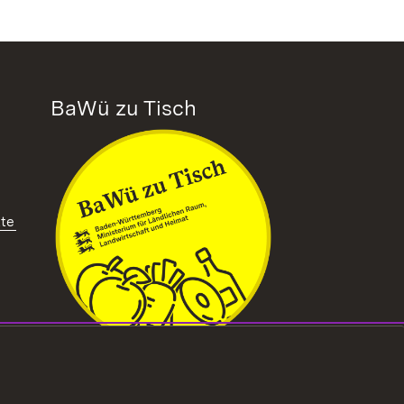
BaWü zu Tisch
tte
ffnet in neuem Fenster)
Extern:
(Öffnet in neuem Fenster
Das ganze Land zu Tisch