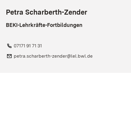
Petra Scharberth-Zender
BEKI-Lehrkräfte-Fortbildungen
Telefon:
07171 91 71 31
E-Mail:
petra.scharberth-zender@lel.bwl.de