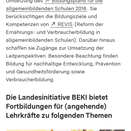
Umsetzung des
Bildungsplans für die
(Öffnet in neuem F
allgemeinbildenden Schulen 2016
. Sie
berücksichtigen die Bildungsziele und
Extern:
(Öffnet in neuem Fenste
Kompetenzen von
REVIS
(Reform der
Ernährungs- und Verbraucherbildung in
allgemeinbildenden Schulen). Darüber hinaus
schaffen sie Zugänge zur Umsetzung der
Leitperspektiven. Besondere Beachtung finden
Bildung für nachhaltige Entwicklung, Prävention
und Gesundheitsförderung sowie
Verbraucherbildung.
Die Landesinitiative BEKI bietet
Fortbildungen für (angehende)
Lehrkräfte zu folgenden Themen