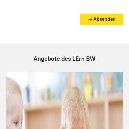
Absenden
Angebote des LErn BW