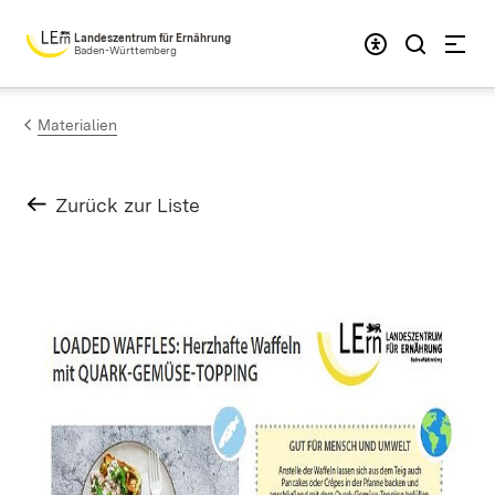
Zum Inhalt springen
Landeszentrum für Ernährung
Baden-Württemberg
Materialien
Zurück zur Liste