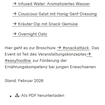
Infused Water: Aromatisiertes Wasser
Couscous-Salat mit Honig-Senf-Dressing
Kräuter-Dip mit Snack-Gemüse
Overnight Oats
Hier geht es zur Broschüre
#snackattack
. Das
Event ist Teil des Veranstaltungskonzeptes
#easyfoodbw
zur Förderung der
Ernährungskompetenz bei jungen Erwachsenen.
Stand: Februar 2026
Download:
Als PDF herunterladen
(Öffnet in neuem Fen