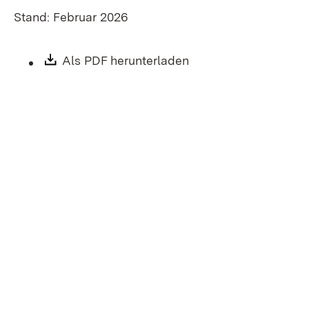
Stand: Februar 2026
Download:
Als PDF herunterladen
(Öffnet in neuem Fen