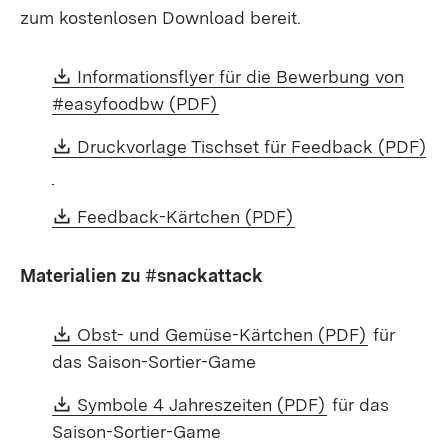
zum kostenlosen Download bereit.
Download:
Informationsflyer für die Bewerbung von
(Öffnet in neuem Fenster)
#easyfoodbw (PDF)
Download:
Druckvorlage Tischset für Feedback (PDF)
(Öffnet in neuem Fenster)
Download:
(Öffnet in neuem F
Feedback-Kärtchen (PDF)
Materialien zu #snackattack
Download:
(Öffnet i
Obst- und Gemüse-Kärtchen (PDF)
für
das Saison-Sortier-Game
Download:
(Öffnet in neu
Symbole 4 Jahreszeiten (PDF)
für das
Saison-Sortier-Game