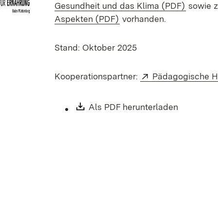
(Öffnet 
Gesundheit und das Klima (PDF)
sowie 
(Öffnet in neuem Fenster
Aspekten (PDF)
vorhanden.
Stand: Oktober 2025
Extern:
Kooperationspartner:
Pädagogische 
Download:
Als PDF herunterladen
(Öffnet i