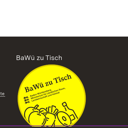
BaWü zu Tisch
tte
ffnet in neuem Fenster)