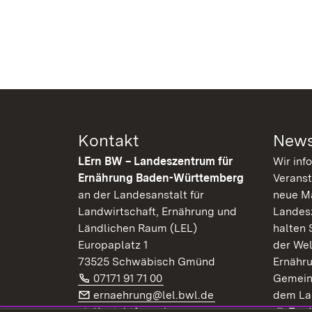
Kontakt
News
LErn BW – Landeszentrum für
Wir inf
Ernährung Baden-Württemberg
Veranst
an der Landesanstalt für
neue Ma
Landwirtschaft, Ernährung und
Landes
Ländlichen Raum (LEL)
halten 
Europaplatz 1
der Wel
73525 Schwäbisch Gmünd
Ernähr
Telefon:
(Öffnet in neuem Fenster)
07171 91 71 00
Gemein
E-Mail:
(Öffnet in neuem F
ernaehrung@lel.bwl.de
dem La
Exte
Kontaktformular
Zur