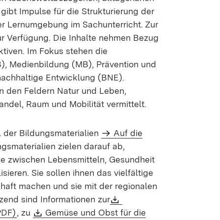
 gibt Impulse für die Strukturierung der
er Lernumgebung im Sachunterricht. Zur
ur Verfügung. Die Inhalte nehmen Bezug
ktiven. Im Fokus stehen die
), Medienbildung (MB), Prävention und
nachhaltige Entwicklung (BNE).
 den Feldern Natur und Leben,
ndel, Raum und Mobilität vermittelt.
il der Bildungsmaterialien
Auf die
ngsmaterialien zielen darauf ab,
e zwischen Lebensmitteln, Gesundheit
ieren. Sie sollen ihnen das vielfältige
ft machen und sie mit der regionalen
Download:
zend sind Informationen zur
(Öffnet in neuem Fenster)
Download:
PDF)
, zu
Gemüse und Obst für die