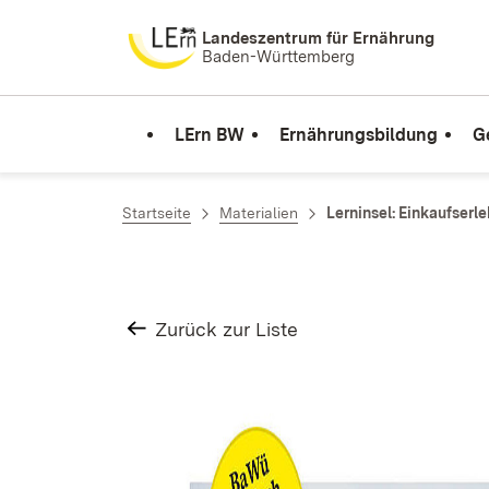
Zum Inhalt springen
Landeszentrum für Ernährung
Baden-Württemberg
LErn BW
Ernährungsbildung
G
Startseite
Materialien
Lern­insel: Einkaufs­erl
Zurück zur Liste