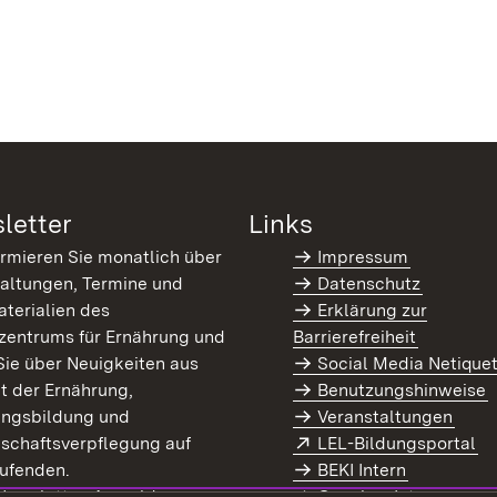
letter
Links
ormieren Sie monatlich über
Impressum
altungen, Termine und
Datenschutz
terialien des
Erklärung zur
zentrums für Ernährung und
Barrierefreiheit
Sie über Neuigkeiten aus
Social Media Netique
t der Ernährung,
Benutzungshinweise
ungsbildung und
Veranstaltungen
Extern:
(Ö
schaftsverpflegung auf
LEL-Bildungsportal
enster)
ufenden.
BEKI Intern
rn:
(Öffnet in neuem Fenster)
 Newsletter-Anmeldung
Coaches Intern