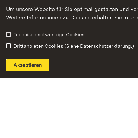
Extern:
(Öffnet in neuem Fenster)
LinkedIn
News
Um unsere Website für Sie optimal gestalten und ve
Weitere Informationen zu Cookies erhalten Sie in un
Widerruf
Technisch notwendige Cookies
Drittanbieter-Cookies (Siehe Datenschutzerklärung.)
Akzeptieren