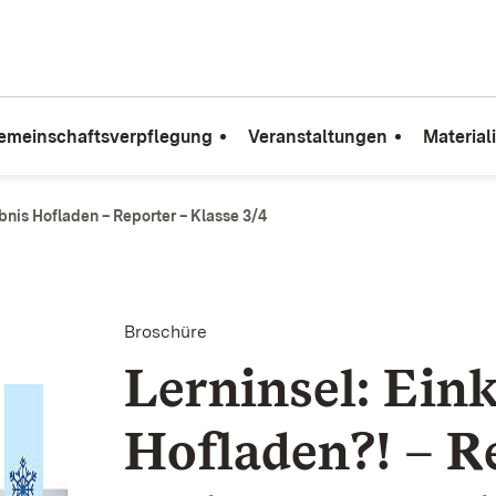
emeinschaftsverpflegung
Veranstaltungen
Material
eb­nis Hof­laden – Reporter – Klasse 3/4
Broschüre
Lern­insel: Ein
Hof­laden?! – R