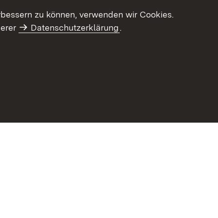
letter-Archiv
Intranet
rbessern zu können, verwenden wir Cookies.
serer
Datenschutzerklärung
.