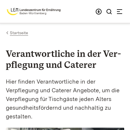
Zum Inhalt springen
Landeszentrum für Ernährung
Baden-Württemberg
Startseite
Verantwort­liche in der Ver­
pfle­gung und Ca­ter­er
Hier finden Verantwortliche in der
Verpflegung und Caterer Angebote, um die
Verpflegung für Tischgäste jeden Alters
gesundheitsfördernd und nachhaltig zu
gestalten.