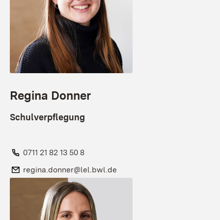
Regina Donner
Schulverpflegung
Telefon:
0711 21 82 13 50 8
E-Mail:
regina.donner@lel.bwl.de