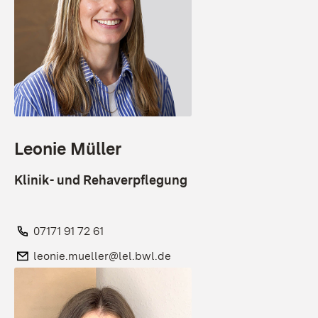
Leonie Müller
Klinik- und Rehaverpflegung
Telefon:
07171 91 72 61
E-Mail:
leonie.mueller@lel.bwl.de