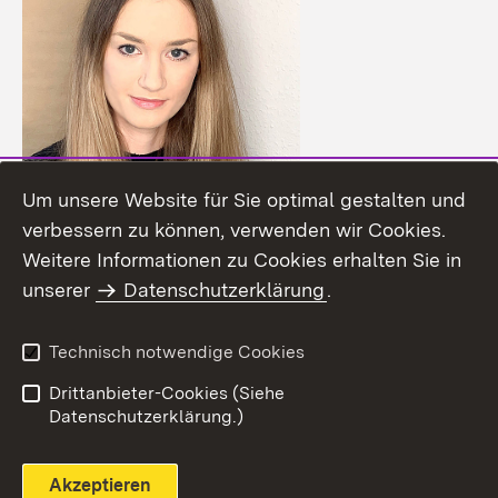
Um unsere Website für Sie optimal gestalten und
verbessern zu können, verwenden wir Cookies.
Lisa Bonfirraro
Weitere Informationen zu Cookies erhalten Sie in
unserer
Datenschutzerklärung
.
Verpflegung in Landeskantinen, Hochschulen
und Betrieben
Technisch notwendige Cookies
Drittanbieter-Cookies (Siehe
Telefon:
07171 91 72 74
Datenschutzerklärung.)
E-Mail:
lisa.bonfirraro@lel.bwl.de
Akzeptieren