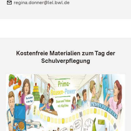
E-Mail:
regina.donner@lel.bwl.de
Kostenfreie Materialien zum Tag der
Schulverpflegung