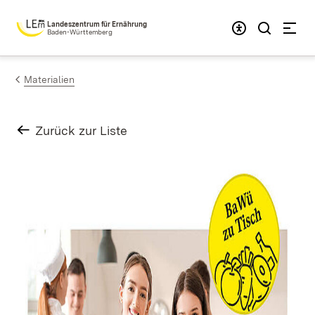
Zum Inhalt springen
Landeszentrum für Ernährung
Baden-Württemberg
Materialien
Zurück zur Liste