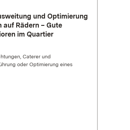
s­wei­tung und Op­ti­mie­rung
en auf Rä­dern – Gute
ioren im Quar­tier
chtungen, Caterer und
führung oder Optimierung eines