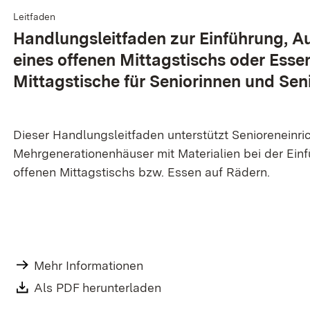
Leitfaden
Handlungs­leitfaden zur Ein­führung, Au
ei­nes off­en­en Mit­tags­tischs oder Es­s
Mittags­tische für Senior­innen und Sen
Dieser Handlungsleitfaden unterstützt Senioreneinri
Mehrgenerationenhäuser mit Materialien bei der Ein
offenen Mittagstischs bzw. Essen auf Rädern.
Mehr Informationen
Als PDF herunterladen