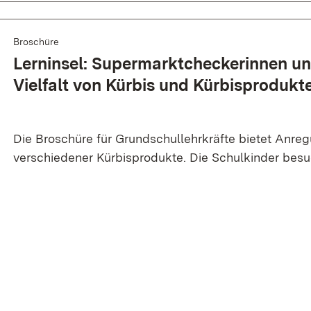
Broschüre
Lern­insel: Super­markt­checker­innen u
Vielfalt von Kürbis und Kürbis­produkt
Die Broschüre für Grundschullehrkräfte bietet Anr
verschiedener Kürbisprodukte. Die Schulkinder bes