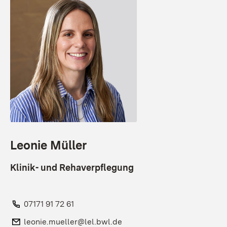
Leonie Müller
Klinik- und Rehaverpflegung
Telefon:
07171 91 72 61
E-Mail:
leonie.mueller@lel.bwl.de