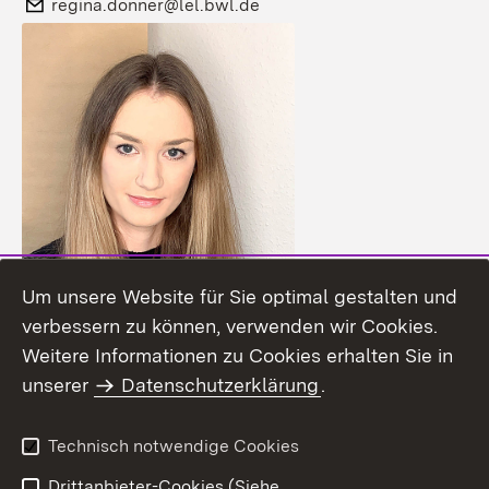
E-Mail:
regina.donner@lel.bwl.de
Um unsere Website für Sie optimal gestalten und
verbessern zu können, verwenden wir Cookies.
Lisa Bonfirraro
Weitere Informationen zu Cookies erhalten Sie in
unserer
Datenschutzerklärung
.
Verpflegung in Landeskantinen, Hochschulen
und Betrieben
Technisch notwendige Cookies
Drittanbieter-Cookies (Siehe