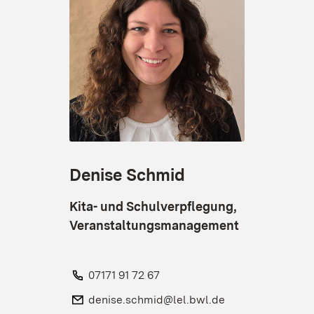
Denise Schmid
Kita- und Schulverpflegung,
Veranstaltungsmanagement
Telefon:
07171 91 72 67
E-Mail:
denise.schmid@lel.bwl.de