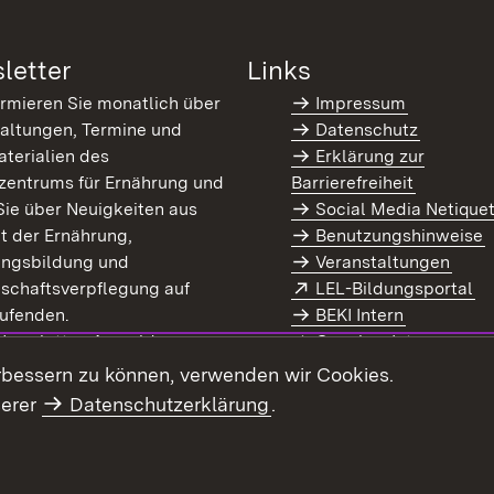
letter
Links
ormieren Sie monatlich über
Impressum
altungen, Termine und
Datenschutz
terialien des
Erklärung zur
zentrums für Ernährung und
Barrierefreiheit
Sie über Neuigkeiten aus
Social Media Netique
t der Ernährung,
Benutzungshinweise
ungsbildung und
Veranstaltungen
Extern:
(Ö
schaftsverpflegung auf
LEL-Bildungsportal
enster)
ufenden.
BEKI Intern
rn:
(Öffnet in neuem Fenster)
 Newsletter-Anmeldung
Coaches Intern
letter-Archiv
Intranet
rbessern zu können, verwenden wir Cookies.
serer
Datenschutzerklärung
.