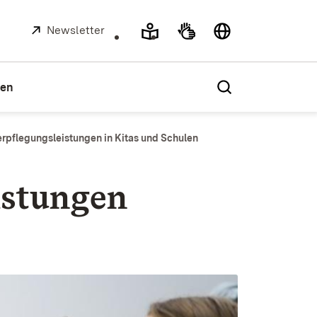
Extern:
Newsletter
(Öffnet in neuem Fenster)
ien
erpflegungsleistungen in Kitas und Schulen
s­tung­en