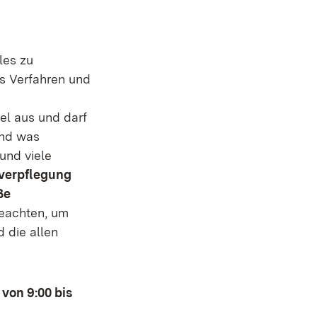
les zu
es Verfahren und
el aus und darf
Und was
und viele
lverpflegung
ße
beachten, um
d die allen
von 9:00 bis