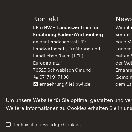
Kontakt
News
LErn BW – Landeszentrum für
Wir inf
Ernährung Baden-Württemberg
Veranst
an der Landesanstalt für
neue Ma
Landwirtschaft, Ernährung und
Landes
Ländlichen Raum (LEL)
halten 
Europaplatz 1
der Wel
73525 Schwäbisch Gmünd
Ernähr
Telefon:
(Öffnet in neuem Fenster)
07171 91 71 00
Gemein
E-Mail:
(Öffnet in neuem F
ernaehrung@lel.bwl.de
dem La
Exte
Kontaktformular
Zur
Extern:
(Öffnet in neuem Fenster)
LinkedIn
News
Um unsere Website für Sie optimal gestalten und ve
Weitere Informationen zu Cookies erhalten Sie in un
Widerruf
Technisch notwendige Cookies