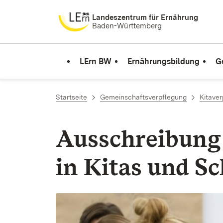
Zum Inhalt springen
Landeszentrum für Ernährung
Baden-Württemberg
LErn BW
Ernährungsbildung
G
Startseite
Gemeinschaftsverpflegung
Kitave
Aus­schrei­bung 
in Ki­tas und Sc