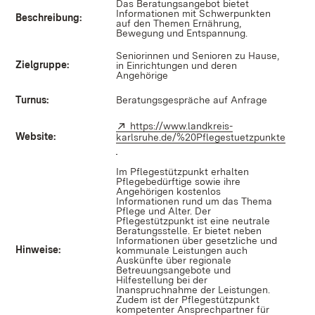
Das Beratungsangebot bietet
Informationen mit Schwerpunkten
Beschreibung:
auf den Themen Ernährung,
Bewegung und Entspannung.
Seniorinnen und Senioren zu Hause,
Zielgruppe:
in Einrichtungen und deren
Angehörige
Turnus:
Beratungsgespräche auf Anfrage
Extern:
https://www.landkreis-
Website:
karlsruhe.de/%20Pflegestuetzpunkte
(Öffnet in neuem Fenster)
Im Pflegestützpunkt erhalten
Pflegebedürftige sowie ihre
Angehörigen kostenlos
Informationen rund um das Thema
Pflege und Alter. Der
Pflegestützpunkt ist eine neutrale
Beratungsstelle. Er bietet neben
Informationen über gesetzliche und
Hinweise:
kommunale Leistungen auch
Auskünfte über regionale
Betreuungsangebote und
Hilfestellung bei der
Inanspruchnahme der Leistungen.
Zudem ist der Pflegestützpunkt
kompetenter Ansprechpartner für