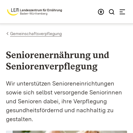
Zum Inhalt springen
Landeszentrum für Ernährung
Baden-Württemberg
Gemeinschaftsverpflegung
Senioren­ernäh­rung und
Sen­io­ren­verpfle­gung
Wir unterstützen Senioreneinrichtungen
sowie sich selbst versorgende Seniorinnen
und Senioren dabei, ihre Verpflegung
gesundheitsfördernd und nachhaltig zu
gestalten.