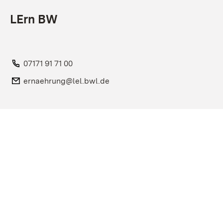
LErn BW
Telefon:
07171 91 71 00
E-Mail:
ernaehrung@lel.bwl.de