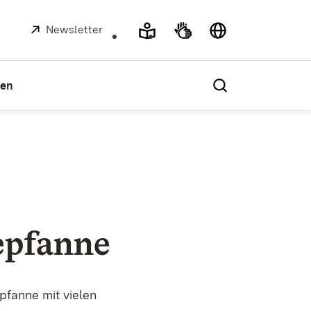
Extern:
Newsletter
(Öffnet in neuem Fenster)
ien
epfanne
pfanne mit vielen