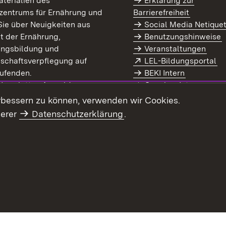
terialien des
Erklärung zur
zentrums für Ernährung und
Barrierefreiheit
Sie über Neuigkeiten aus
Social Media Netique
t der Ernährung,
Benutzungshinweise
ungsbildung und
Veranstaltungen
Extern:
(Ö
schaftsverpflegung auf
LEL-Bildungsportal
enster)
ufenden.
BEKI Intern
rn:
(Öffnet in neuem Fenster)
 Newsletter-Anmeldung
Coaches Intern
letter-Archiv
Intranet
rbessern zu können, verwenden wir Cookies.
serer
Datenschutzerklärung
.