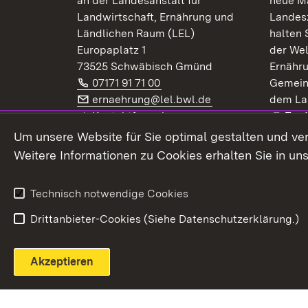
an der Landesanstalt für
neue Ma
Landwirtschaft, Ernährung und
Landes
Ländlichen Raum (LEL)
halten 
Europaplatz 1
der Wel
73525 Schwäbisch Gmünd
Ernähr
Telefon:
(Öffnet in neuem Fenster)
07171 91 71 00
Gemein
E-Mail:
(Öffnet in neuem F
ernaehrung@lel.bwl.de
dem La
Exte
Kontaktformular
Zur
Extern:
(Öffnet in neuem Fenster)
LinkedIn
News
Um unsere Website für Sie optimal gestalten und ve
Weitere Informationen zu Cookies erhalten Sie in un
Widerruf
Technisch notwendige Cookies
Drittanbieter-Cookies (Siehe Datenschutzerklärung.)
Akzeptieren