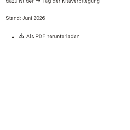
dazu ist der
Tag der Kitaverpflegung
.
Stand: Juni 2026
Download:
Als PDF herunterladen
(Öffnet in neuem Fen