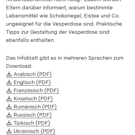
Eltern darüber informiert, warum bestimmte
Lebensmittel wie Schokoriegel, Eistee und Co.
ungeeignet für die Vesperdose sind. Praktische
Tipps zur Gestaltung der Vesperdose sind
ebenfalls enthalten.
Das Infoblatt gibt es in mehreren Sprachen zum
Download:
Download:
(Öffnet in neuem Fenster)
Arabisch (PDF)
Download:
(Öffnet in neuem Fenster)
Englisch (PDF)
Download:
(Öffnet in neuem Fenster)
Französisch (PDF)
Download:
(Öffnet in neuem Fenster)
Kroatisch (PDF)
Download:
(Öffnet in neuem Fenster)
Rumänisch (PDF)
Download:
(Öffnet in neuem Fenster)
Russisch (PDF)
Download:
(Öffnet in neuem Fenster)
Türkisch (PDF)
Download:
(Öffnet in neuem Fenster)
Ukrainisch (PDF)