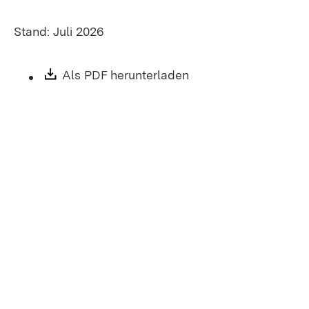
Stand: Juli 2026
Download:
Als PDF herunterladen
(Öffnet in neuem Fen