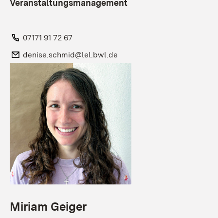
Veranstaltungsmanagement
Telefon:
07171 91 72 67
E-Mail:
denise.schmid@lel.bwl.de
Miriam Geiger