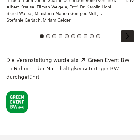
1/10
Blick auf den vollen Saal, in der ersten Reihe von links:
Di
Albert Krause, Tilman Weigele, Prof. Dr. Karolin Höhl,
Gr
Sigrid Waibel, Ministerin Marion Gentges MdL, Dr.
Stefanie Gerlach, Miriam Geiger
Zu Kachel: 0
Zu Kachel: 1
Zu Kachel: 2
Zu Kachel: 3
Zu Kachel: 4
Zu Kachel: 5
Zu Kachel: 6
Zu Kachel: 7
Zu Kachel: 8
Zu Kachel: 9
Extern:
(Öf
Die Veranstaltung wurde als
Green Event BW
im Rahmen der Nachhaltigkeitsstrategie BW
durchgeführt.