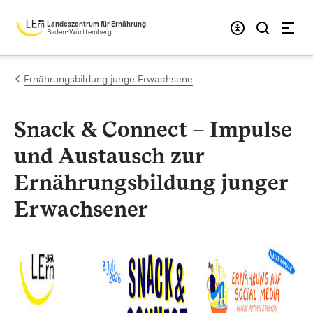
Zum Inhalt springen
Landeszentrum für Ernährung
Baden-Württemberg
Ernährungsbildung junge Erwachsene
Snack & Connect – Impulse
und Aus­tausch zur
Ernährungs­bildung junger
Erwachsener