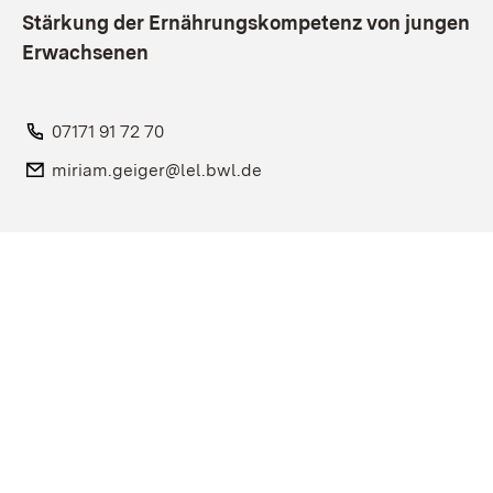
Stärkung der Ernährungskompetenz von jungen
Erwachsenen
Telefon:
07171 91 72 70
E-Mail:
miriam.geiger@lel.bwl.de