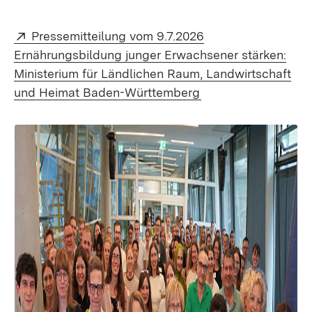
Extern:
Pressemitteilung vom 9.7.2026
Ernährungsbildung junger Erwachsener stärken:
Ministerium für Ländlichen Raum, Landwirtschaft
(Öffnet in neuem Fe
und Heimat Baden-Württemberg