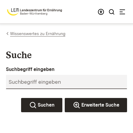
Zum Inhalt springen
Landeszentrum für Ernährung
Baden-Württemberg
Wissenswertes zu Ernährung
Suche
Suchbegriff eingeben
Suchen
Erweiterte Suche