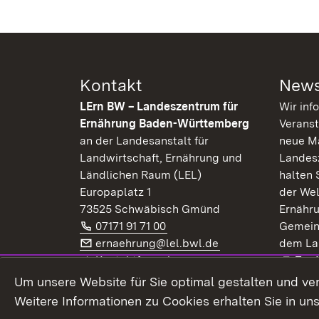
Kontakt
News
LErn BW – Landeszentrum für
Wir inf
Ernährung Baden-Württemberg
Veranst
an der Landesanstalt für
neue Ma
Landwirtschaft, Ernährung und
Landes
Ländlichen Raum (LEL)
halten 
Europaplatz 1
der Wel
73525 Schwäbisch Gmünd
Ernähr
Telefon:
(Öffnet in neuem Fenster)
07171 91 71 00
Gemein
E-Mail:
(Öffnet in neuem F
ernaehrung@lel.bwl.de
dem La
Exte
Kontaktformular
Zur
Extern:
(Öffnet in neuem Fenster)
LinkedIn
News
Um unsere Website für Sie optimal gestalten und ve
Weitere Informationen zu Cookies erhalten Sie in un
Widerruf