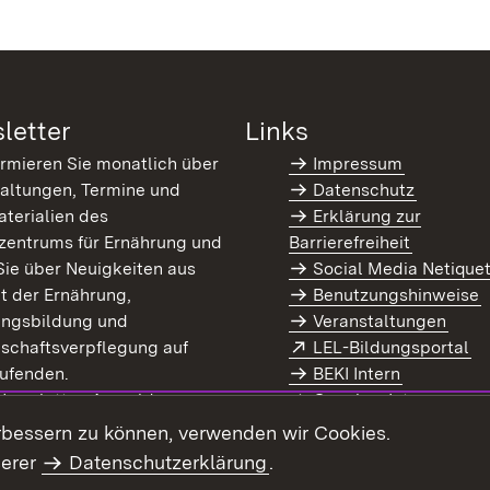
letter
Links
ormieren Sie monatlich über
Impressum
altungen, Termine und
Datenschutz
terialien des
Erklärung zur
zentrums für Ernährung und
Barrierefreiheit
Sie über Neuigkeiten aus
Social Media Netique
t der Ernährung,
Benutzungshinweise
ungsbildung und
Veranstaltungen
Extern:
(Ö
schaftsverpflegung auf
LEL-Bildungsportal
enster)
ufenden.
BEKI Intern
rn:
(Öffnet in neuem Fenster)
 Newsletter-Anmeldung
Coaches Intern
letter-Archiv
Intranet
rbessern zu können, verwenden wir Cookies.
serer
Datenschutzerklärung
.