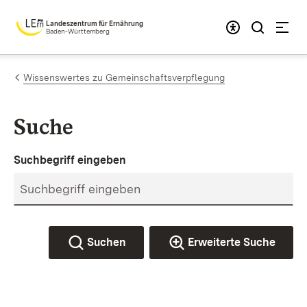
Zum Inhalt springen
Landeszentrum für Ernährung
Baden-Württemberg
Wissenswertes zu Gemeinschaftsverpflegung
Suche
Suchbegriff eingeben
Suchen
Erweiterte Suche