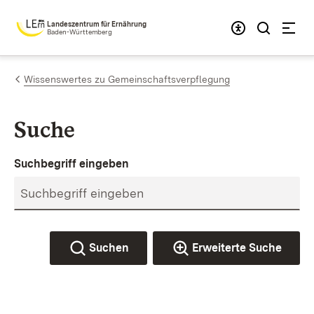
Zum Inhalt springen
Landeszentrum für Ernährung
Baden-Württemberg
Wissenswertes zu Gemeinschaftsverpflegung
Suche
Suchbegriff eingeben
Suchen
Erweiterte Suche