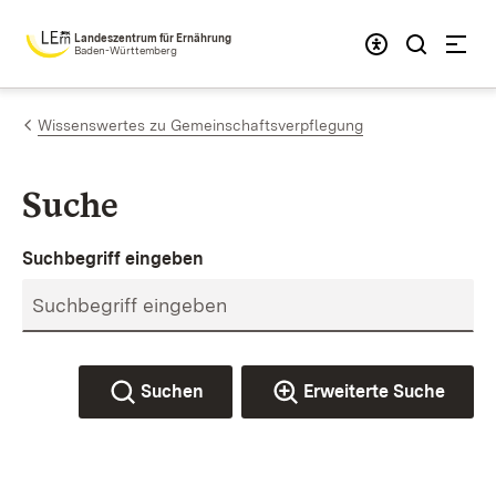
Zum Inhalt springen
Landeszentrum für Ernährung
Baden-Württemberg
Wissenswertes zu Gemeinschaftsverpflegung
Suche
Suchbegriff eingeben
Suchen
Erweiterte Suche