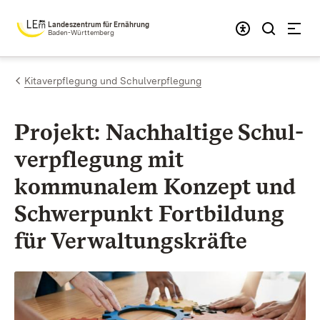
Zum Inhalt springen
Landeszentrum für Ernährung
Baden-Württemberg
Kitaverpflegung und Schulverpflegung
Projekt: Nach­haltige Schul­
ver­pflegung mit
kommunalem Konzept und
Schwer­punkt Fort­bildung
für Verwaltungs­kräfte