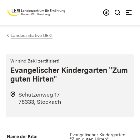
Zum Inhalt springen
Landeszentrum für Ernährung
Baden-Württemberg
Landesinitiative BEKI
Wir sind BeKi-zertifiziert!
Evangelischer Kindergarten "Zum
guten Hirten"
Schützenweg 17
78333, Stockach
Evangelischer Kindergarten
Name der Kita:
"Zum guten Hirten"