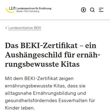
Zum Inhalt springen
Landeszentrum für Ernährung
Baden-Württemberg
Landesinitiative BEKI
Das BEKI-Zer­ti­fi­kat – ein
Aus­hän­ge­schild für er­näh­
rungs­be­wus­ste Kitas
Mit dem BEKI-Zertifikat zeigen
ernährungsbewusste Kitas, dass sie
alltagsnahe Ernährungsbildung und
gesundheitsförderndes Essverhalten für
Kinder leben.