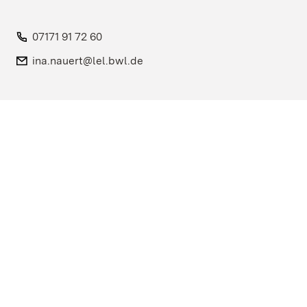
Telefon:
07171 91 72 60
E-Mail:
ina.nauert@lel.bwl.de