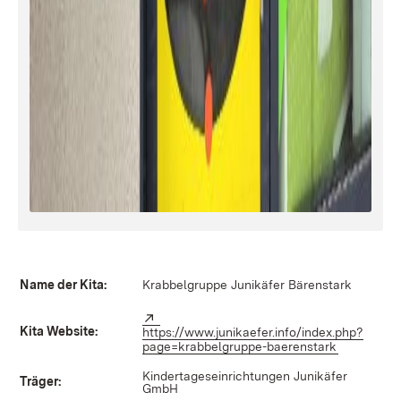
Name der Kita:
Krabbelgruppe Junikäfer Bärenstark
Extern:
Kita Website:
https://www.junikaefer.info/index.php?
page=krabbelgruppe-baerenstark
(Öffnet in
Kindertageseinrichtungen Junikäfer
Träger:
GmbH