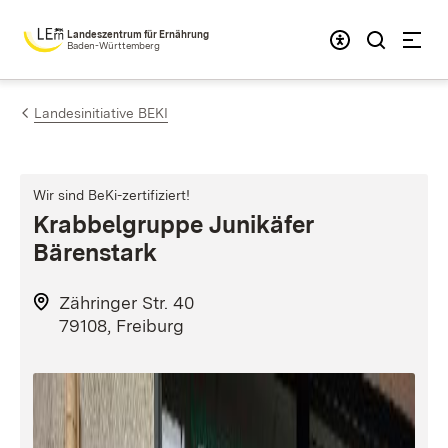
Zum Inhalt springen
Landeszentrum für Ernährung
Baden-Württemberg
Landesinitiative BEKI
Wir sind BeKi-zertifiziert!
Krabbelgruppe Junikäfer
Bärenstark
Zähringer Str. 40
79108, Freiburg