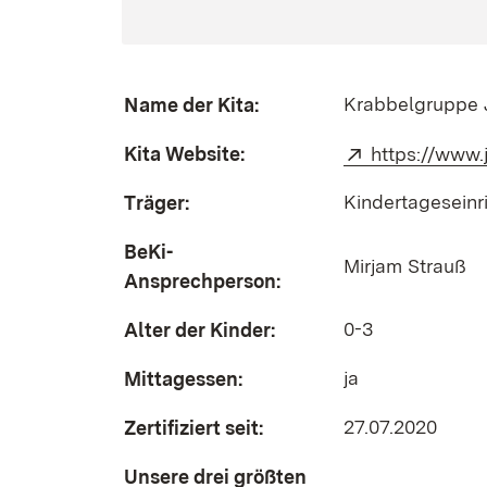
Krabbelgruppe J
Name der Kita:
Kita Website:
Extern:
https://www.
Kindertagesein
Träger:
BeKi-
Mirjam Strauß
Ansprechperson:
0-3
Alter der Kinder:
ja
Mittagessen:
27.07.2020
Zertifiziert seit:
Unsere drei größten