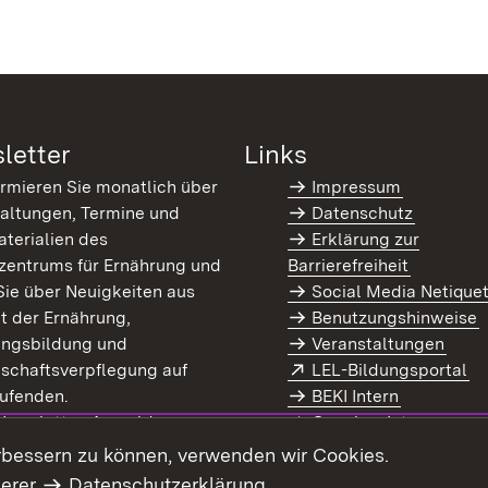
letter
Links
ormieren Sie monatlich über
Impressum
altungen, Termine und
Datenschutz
terialien des
Erklärung zur
zentrums für Ernährung und
Barrierefreiheit
Sie über Neuigkeiten aus
Social Media Netique
t der Ernährung,
Benutzungshinweise
ungsbildung und
Veranstaltungen
Extern:
(Ö
schaftsverpflegung auf
LEL-Bildungsportal
enster)
ufenden.
BEKI Intern
rn:
(Öffnet in neuem Fenster)
 Newsletter-Anmeldung
Coaches Intern
letter-Archiv
Intranet
rbessern zu können, verwenden wir Cookies.
serer
Datenschutzerklärung
.