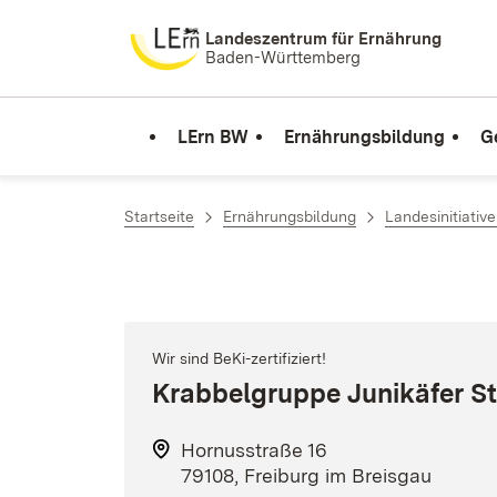
Zum Inhalt springen
Landeszentrum für Ernährung
Baden-Württemberg
LErn BW
Ernährungsbildung
G
Startseite
Ernährungsbildung
Landesinitiativ
Wir sind BeKi-zertifiziert!
Krabbelgruppe Junikäfer S
Hornusstraße 16
79108, Freiburg im Breisgau