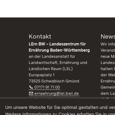
Kontakt
News
LErn BW – Landeszentrum für
Wir inf
Ernährung Baden-Württemberg
Veranst
an der Landesanstalt für
neue Ma
Landwirtschaft, Ernährung und
Landes
Ländlichen Raum (LEL)
halten 
Europaplatz 1
der Wel
73525 Schwäbisch Gmünd
Ernähr
Telefon:
(Öffnet in neuem Fenster)
07171 91 71 00
Gemein
E-Mail:
(Öffnet in neuem F
ernaehrung@lel.bwl.de
dem La
Exte
Kontaktformular
Zur
Extern:
(Öffnet in neuem Fenster)
LinkedIn
News
Um unsere Website für Sie optimal gestalten und ve
Weitere Informationen zu Cookies erhalten Sie in un