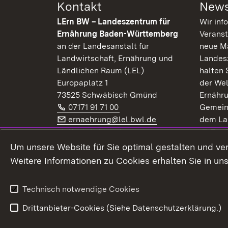
Kontakt
News
LErn BW – Landeszentrum für
Wir inf
Ernährung Baden-Württemberg
Veranst
an der Landesanstalt für
neue Ma
Landwirtschaft, Ernährung und
Landes
Ländlichen Raum (LEL)
halten 
Europaplatz 1
der Wel
73525 Schwäbisch Gmünd
Ernähr
Telefon:
(Öffnet in neuem Fenster)
07171 91 71 00
Gemein
E-Mail:
(Öffnet in neuem F
ernaehrung@lel.bwl.de
dem La
Exte
Kontaktformular
Zur
Extern:
(Öffnet in neuem Fenster)
LinkedIn
News
Um unsere Website für Sie optimal gestalten und ve
Weitere Informationen zu Cookies erhalten Sie in un
Widerruf
Technisch notwendige Cookies
Drittanbieter-Cookies (Siehe Datenschutzerklärung.)