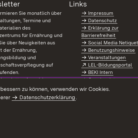
letter
Links
ormieren Sie monatlich über
Impressum
altungen, Termine und
Datenschutz
terialien des
Erklärung zur
zentrums für Ernährung und
Barrierefreiheit
Sie über Neuigkeiten aus
Social Media Netique
t der Ernährung,
Benutzungshinweise
ungsbildung und
Veranstaltungen
Extern:
(Ö
schaftsverpflegung auf
LEL-Bildungsportal
enster)
ufenden.
BEKI Intern
rn:
(Öffnet in neuem Fenster)
 Newsletter-Anmeldung
Coaches Intern
letter-Archiv
Intranet
rbessern zu können, verwenden wir Cookies.
serer
Datenschutzerklärung
.