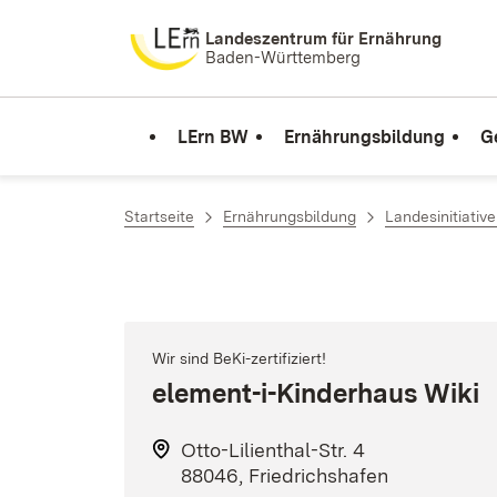
Zum Inhalt springen
Landeszentrum für Ernährung
Baden-Württemberg
LErn BW
Ernährungsbildung
G
Startseite
Ernährungsbildung
Landesinitiativ
Wir sind BeKi-zertifiziert!
element-i-Kinderhaus Wiki
Otto-Lilienthal-Str. 4
88046, Friedrichshafen