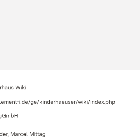
rhaus Wiki
lement-i.de/ge/kinderhaeuser/wiki/index.php
(Öffnet i
f gGmbH
er, Marcel Mittag