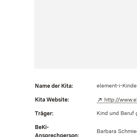
element-i-Kinde
Name der Kita:
Kita Website:
Extern:
http://www.e
Kind und Beru
Träger:
BeKi-
Barbara Schmied
Ansprechperson: