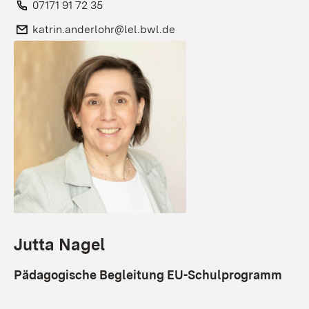
Telefon:
07171 91 72 35
E-Mail:
katrin.anderlohr@lel.bwl.de
Jutta Nagel
Pädagogische Begleitung EU-Schulprogramm