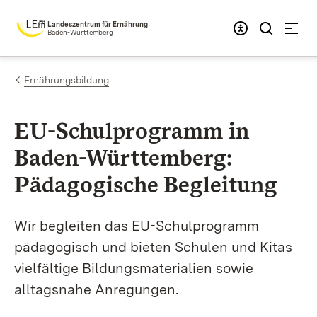
Zum Inhalt springen
Landeszentrum für Ernährung
Baden-Württemberg
Ernährungsbildung
EU-Schul­programm in
Baden-Württem­berg:
Pädago­gische Beglei­tung
Wir begleiten das EU-Schulprogramm
pädagogisch und bieten Schulen und Kitas
vielfältige Bildungsmaterialien sowie
alltagsnahe Anregungen.