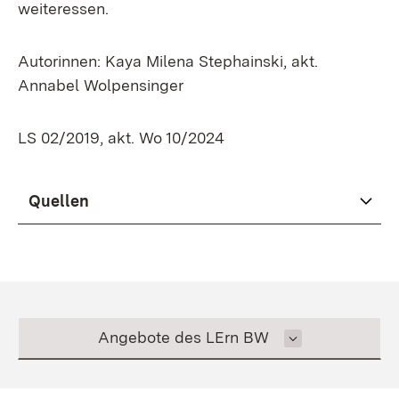
weiteressen.
Autorinnen: Kaya Milena Stephainski, akt.
Annabel Wolpensinger
LS 02/2019, akt. Wo 10/2024
Quellen
Inhalt auswählen
Angebote des LErn BW