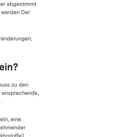
nder abgestimmt
t werden Der
eränderungen,
ein?
muss zu den
e ansprechende,
.
eln, eine
unehmender
ährstoffe)