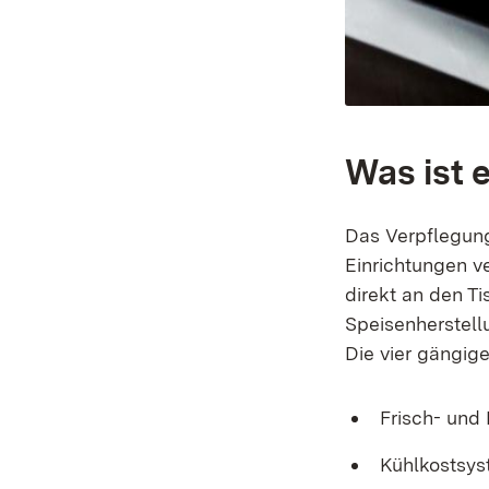
Was ist 
Das Verpflegung
Einrichtungen v
direkt an den T
Speisenherstell
Die vier gängig
Frisch- und
Kühlkostsys