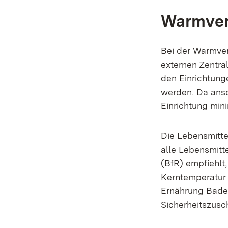
Warmver
Bei der Warmver
externen Zentra
den Einrichtun
werden. Da anson
Einrichtung min
Die Lebensmitte
alle Lebensmitt
(BfR) empfiehlt
Kerntemperatur 
Ernährung Bade
Sicherheitszusc