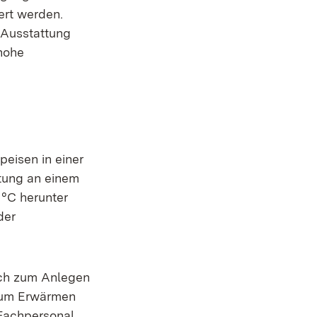
ert werden.
 Ausstattung
hohe
eisen in einer
itung an einem
 °C herunter
der
ich zum Anlegen
 Zum Erwärmen
 Fachpersonal