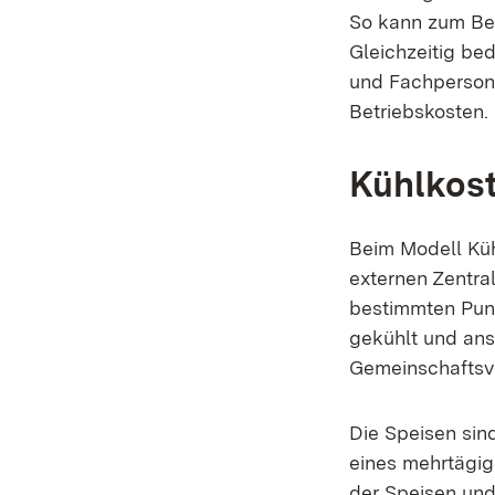
So kann zum Bei
Gleichzeitig be
und Fachpersona
Betriebskosten.
Kühlkost
Beim Modell Küh
externen Zentra
bestimmten Punk
gekühlt und ans
Gemeinschaftsve
Die Speisen sin
eines mehrtägig
der Speisen und