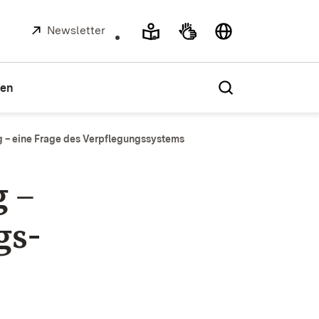
Extern:
Newsletter
(Öffnet in neuem Fenster)
ien
 – eine Frage des Verpflegungssystems
g –
gs­