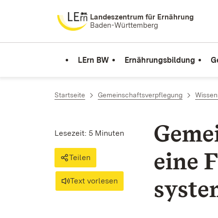
Zum Inhalt springen
Landeszentrum für Ernährung
Baden-Württemberg
LErn BW
Ernährungsbildung
G
Startseite
Gemeinschaftsverpflegung
Wissen
Gemei
Lesezeit: 5 Minuten
eine 
Teilen
syste
Text vorlesen