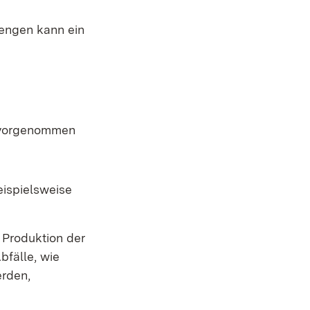
mengen kann ein
n vorgenommen
eispielsweise
 Produktion der
bfälle, wie
erden,