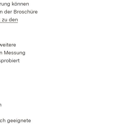
rung können
n der Broschüre
t zu den
weitere
ten Messung
sprobiert
n
ich geeignete