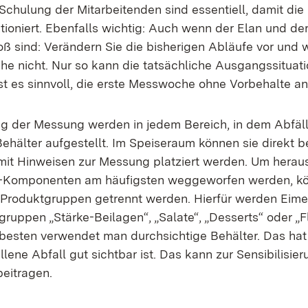
 Schulung der Mitarbeitenden sind essentiell, damit di
ktioniert. Ebenfalls wichtig: Auch wenn der Elan und d
ß sind: Verändern Sie die bisherigen Abläufe vor und
e nicht. Nur so kann die tatsächliche Ausgangssituati
st es sinnvoll, die erste Messwoche ohne Vorbehalte 
ng der Messung werden in jedem Bereich, in dem Abfä
ehälter aufgestellt. Im Speiseraum können sie direkt b
mit Hinweisen zur Messung platziert werden. Um herau
-Komponenten am häufigsten weggeworfen werden, kö
 Produktgruppen getrennt werden. Hierfür werden Eime
ruppen „Stärke-Beilagen“, „Salate“, „Desserts“ oder „F
 besten verwendet man durchsichtige Behälter. Das hat 
lene Abfall gut sichtbar ist. Das kann zur Sensibilisie
beitragen.