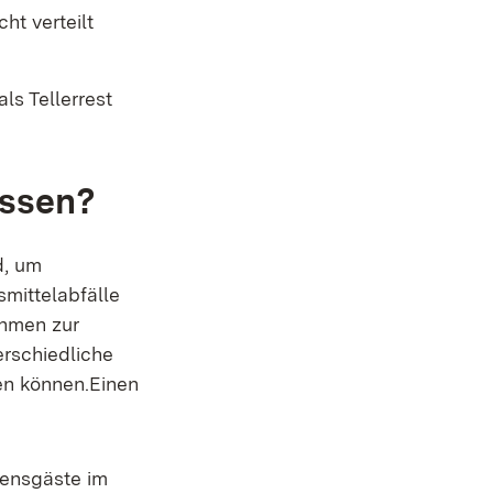
ht verteilt
als Tellerrest
essen?
d, um
smittelabfälle
ahmen zur
erschiedliche
en können.Einen
em Fenster)
sensgäste im