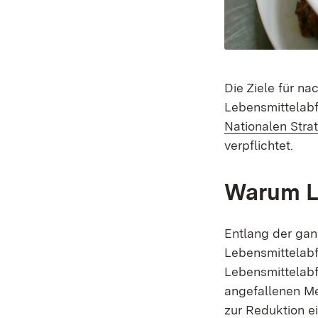
Die Ziele für n
Lebensmittelabf
Nationalen Stra
verpflichtet.
Warum L
Entlang der ga
Lebensmittelabfä
Lebensmittelabfä
angefallenen M
zur Reduktion e