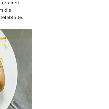
 erreicht
m die
elabfälle.