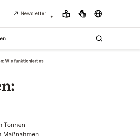
Extern:
Newsletter
(Öffnet in neuem Fenster)
ien
: Wie funktioniert es
en:
en Tonnen
chen Maßnahmen