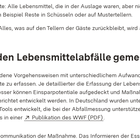
: Alle Lebensmittel, die in der Auslage waren, aber nic
 Beispiel Reste in Schüsseln oder auf Mustertellern.
 Alles, was auf den Tellern der Gäste zurückbleibt, wird 
den Lebensmittelabfälle gem
iedene Vorgehensweisen mit unterschiedlichem Aufwan
e zu erfassen. Je detaillierter die Erfassung der Leben
besser können Einsparpotentiale aufgedeckt und Maßn
erichtet entwickelt werden. In Deutschland wurden unt
Tools entwickelt, die bei der Abfallmessung unterstütz
Extern:
(Öffnet in neu
s in einer
Publikation des WWF (PDF)
.
 Kommunikation der Maßnahme. Das Informieren der Es