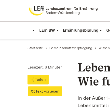
Zum Inhalt springen
Landeszentrum für Ernährung
Baden-Württemberg
LErn BW
Ernährungsbildung
G
Startseite
Gemeinschaftsverpflegung
Wissen
Leben
Lesezeit: 6 Minuten
Wie f
Teilen
Text vorlesen
In der Außer-
Lebensmittel i