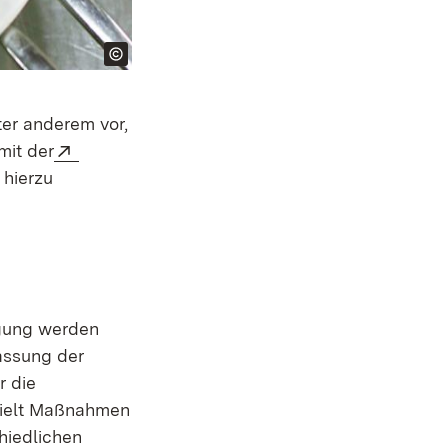
ter anderem vor,
Extern:
mit der
(Öffnet in neuem Fenster)
hierzu
egung werden
fassung der
r die
zielt Maßnahmen
hiedlichen