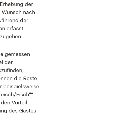
e Erhebung der
er Wunsch nach
 während der
on erfasst
anzugehen
lle gemessen
ei der
szufinden,
nnen die Reste
r beispielsweise
leisch/Fisch““
den Vorteil,
rung des Gastes