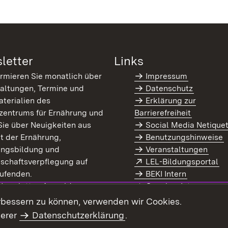
letter
Links
ormieren Sie monatlich über
Impressum
altungen, Termine und
Datenschutz
terialien des
Erklärung zur
zentrums für Ernährung und
Barrierefreiheit
Sie über Neuigkeiten aus
Social Media Netique
t der Ernährung,
Benutzungshinweise
ungsbildung und
Veranstaltungen
Extern:
(Ö
schaftsverpflegung auf
LEL-Bildungsportal
enster)
ufenden.
BEKI Intern
rn:
(Öffnet in neuem Fenster)
 Newsletter-Anmeldung
Coaches Intern
letter-Archiv
Intranet
rbessern zu können, verwenden wir Cookies.
serer
Datenschutzerklärung
.