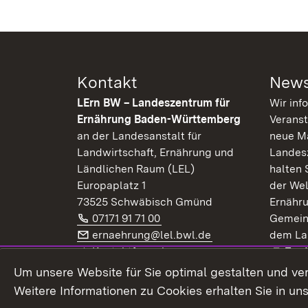
Kontakt
News
LErn BW – Landeszentrum für
Wir inf
Ernährung Baden-Württemberg
Veranst
an der Landesanstalt für
neue Ma
Landwirtschaft, Ernährung und
Landes
Ländlichen Raum (LEL)
halten 
Europaplatz 1
der Wel
73525 Schwäbisch Gmünd
Ernähr
Telefon:
(Öffnet in neuem Fenster)
07171 91 71 00
Gemein
E-Mail:
(Öffnet in neuem F
ernaehrung@lel.bwl.de
dem La
Exte
Kontaktformular
Zur
Extern:
(Öffnet in neuem Fenster)
LinkedIn
News
Um unsere Website für Sie optimal gestalten und ve
Weitere Informationen zu Cookies erhalten Sie in un
Widerruf