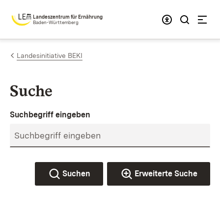
Zum Inhalt springen
Landeszentrum für Ernährung
Baden-Württemberg
Landesinitiative BEKI
Suche
Suchbegriff eingeben
Suchen
Erweiterte Suche