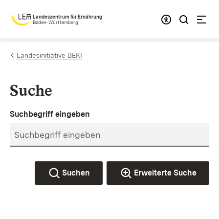
Zum Inhalt springen
Landeszentrum für Ernährung
Baden-Württemberg
Landesinitiative BEKI
Suche
Suchbegriff eingeben
Suchen
Erweiterte Suche