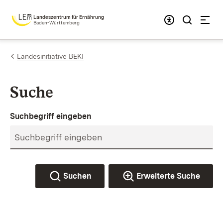
Zum Inhalt springen
Landeszentrum für Ernährung
Baden-Württemberg
Landesinitiative BEKI
Suche
Suchbegriff eingeben
Suchen
Erweiterte Suche